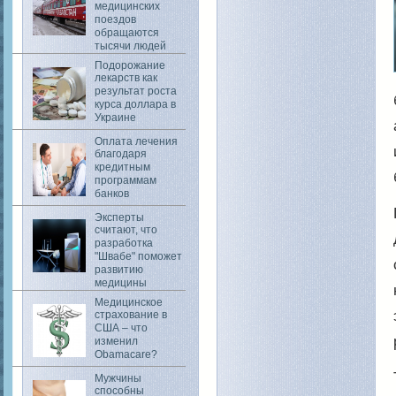
медицинских
поездов
обращаются
тысячи людей
Подорожание
лекарств как
результат роста
курса доллара в
Украине
Оплата лечения
благодаря
кредитным
программам
банков
Эксперты
считают, что
разработка
"Швабе" поможет
развитию
медицины
Медицинское
страхование в
США – что
изменил
Obamacare?
Мужчины
способны