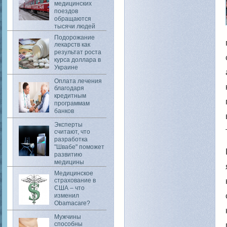
медицинских
поездов
обращаются
тысячи людей
Подорожание
лекарств как
результат роста
курса доллара в
Украине
Оплата лечения
благодаря
кредитным
программам
банков
Эксперты
считают, что
разработка
"Швабе" поможет
развитию
медицины
Медицинское
страхование в
США – что
изменил
Obamacare?
Мужчины
способны