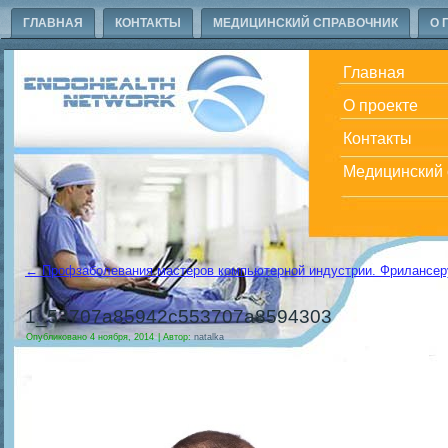
ГЛАВНАЯ
КОНТАКТЫ
МЕДИЦИНСКИЙ СПРАВОЧНИК
О 
Главная
О проекте
Контакты
Медицинский 
←
Профзаболевания мастеров компьютерной индустрии. Фрилансер
1_53707a85942c553707a8594303
Опубликовано
4 ноября, 2014
|
Автор:
natalka