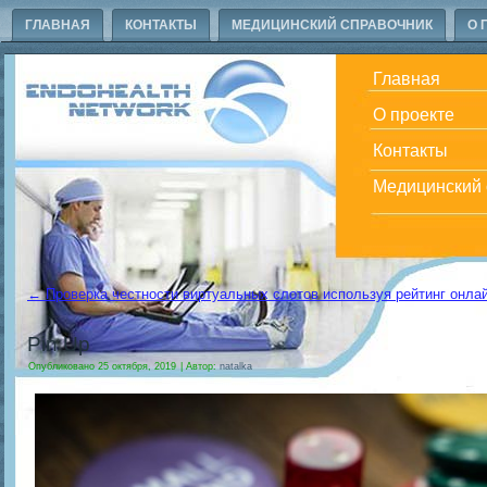
ГЛАВНАЯ
КОНТАКТЫ
МЕДИЦИНСКИЙ СПРАВОЧНИК
О 
Главная
О проекте
Контакты
Медицинский 
←
Проверка честности виртуальных слотов используя рейтинг онлай
Pin Up
Опубликовано
25 октября, 2019
|
Автор:
natalka