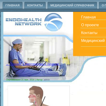
ГЛАВНАЯ
КОНТАКТЫ
МЕДИЦИНСКИЙ СПРАВОЧНИК
О 
Главная
О проекте
Контакты
Медицинский 
←
Трахеит. Симптоматика и лечение.
1
Опубликовано
21 мая, 2014
|
Автор:
admin