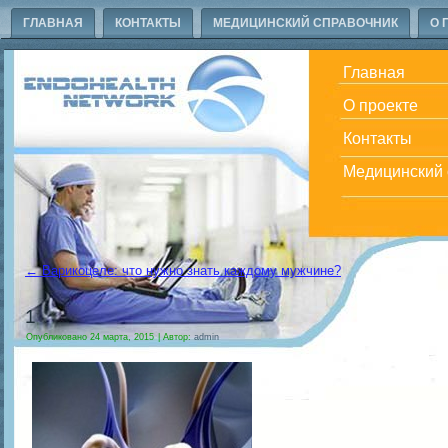
ГЛАВНАЯ
КОНТАКТЫ
МЕДИЦИНСКИЙ СПРАВОЧНИК
О 
Главная
О проекте
Контакты
Медицинский 
←
Варикоцеле: что нужно знать каждому мужчине?
1
Опубликовано
24 марта, 2015
|
Автор:
admin