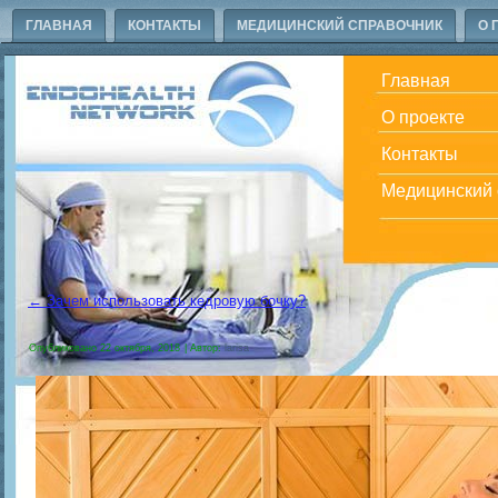
ГЛАВНАЯ
КОНТАКТЫ
МЕДИЦИНСКИЙ СПРАВОЧНИК
О 
Главная
О проекте
Контакты
Медицинский 
←
Зачем использовать кедровую бочку?
Опубликовано
22 октября, 2018
|
Автор:
larisa