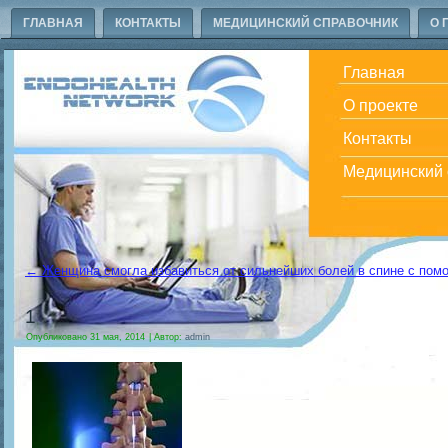
ГЛАВНАЯ
КОНТАКТЫ
МЕДИЦИНСКИЙ СПРАВОЧНИК
О 
Главная
О проекте
Контакты
Медицинский 
←
Женщина смогла избавиться от сильнейших болей в спине с пом
1
Опубликовано
31 мая, 2014
|
Автор:
admin