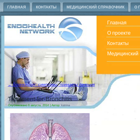
ГЛАВНАЯ
КОНТАКТЫ
МЕДИЦИНСКИЙ СПРАВОЧНИК
О 
Главная
О проекте
Контакты
Медицинский 
←
Бронхиолит: симптомы, принципы лечения
Treatment-for-Bronchitis
Опубликовано
6 августа, 2014
|
Автор:
katrina