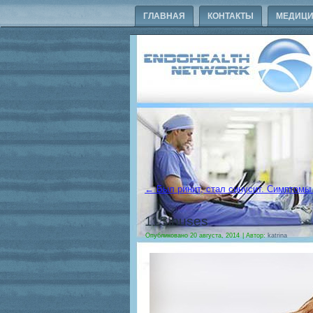
ГЛАВНАЯ
КОНТАКТЫ
МЕДИЦИ
←
Был ринит, стал синусит. Симптомы
11Sinuses
Опубликовано
20 августа, 2014
|
Автор:
katrina