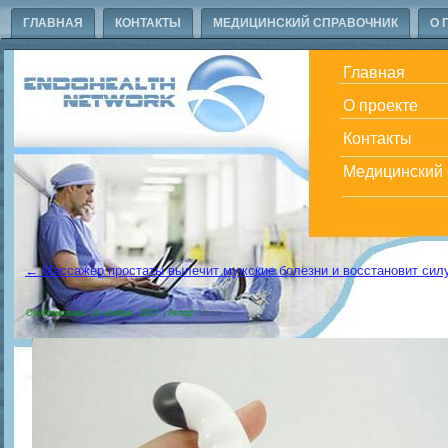
ГЛАВНАЯ
КОНТАКТЫ
МЕДИЦИНСКИЙ СПРАВОЧНИК
О 
Главная
О проекте
Контакты
Медицинский 
←
Массажер простаты вылечит мужские болезни и восстановит сил
Опубликовано
24 ноября, 2017
|
Автор:
larisa