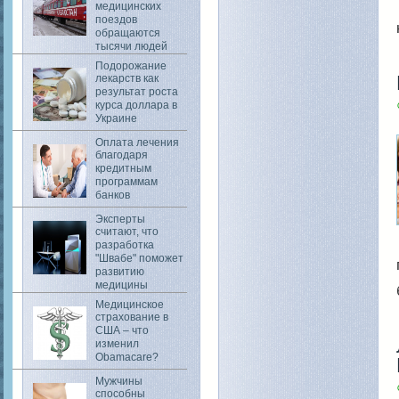
медицинских
поездов
обращаются
тысячи людей
Подорожание
лекарств как
результат роста
курса доллара в
Украине
Оплата лечения
благодаря
кредитным
программам
банков
Эксперты
считают, что
разработка
"Швабе" поможет
развитию
медицины
Медицинское
страхование в
США – что
изменил
Obamacare?
Мужчины
способны