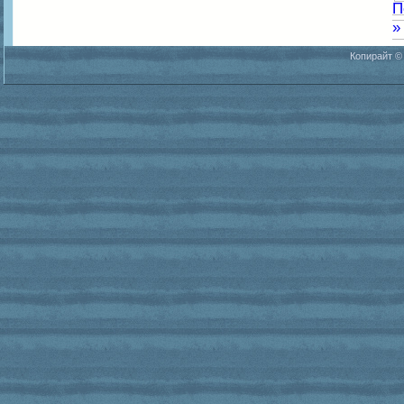
П
»
Копирайт ©