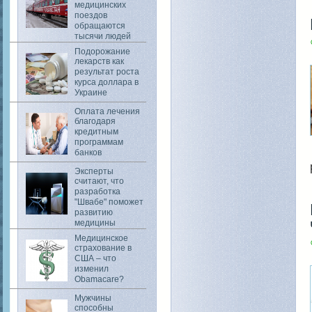
медицинских
поездов
обращаются
тысячи людей
Подорожание
лекарств как
результат роста
курса доллара в
Украине
Оплата лечения
благодаря
кредитным
программам
банков
Эксперты
считают, что
разработка
"Швабе" поможет
развитию
медицины
Медицинское
страхование в
США – что
изменил
Obamacare?
Мужчины
способны