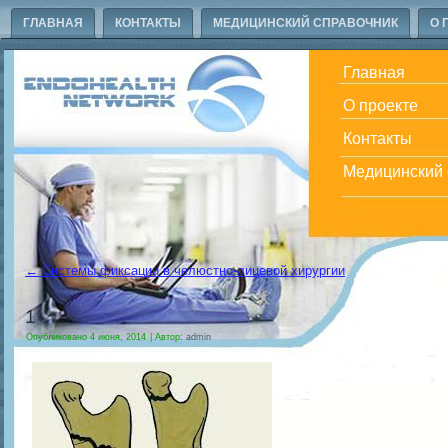
ГЛАВНАЯ
КОНТАКТЫ
МЕДИЦИНСКИЙ СПРАВОЧНИК
О 
Главная
О проекте
Контакты
Медицинский 
←
Системы фиксации в челюстно-лицевой хирургии
1
Опубликовано
4 июня, 2014
|
Автор:
admin