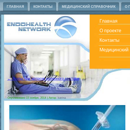
ГЛАВНАЯ
КОНТАКТЫ
МЕДИЦИНСКИЙ СПРАВОЧНИК
О 
Главная
О проекте
Контакты
Медицинский 
←
Уколы при артрозе коленного сустава
163
Опубликовано
15 ноября, 2014
|
Автор:
katrina