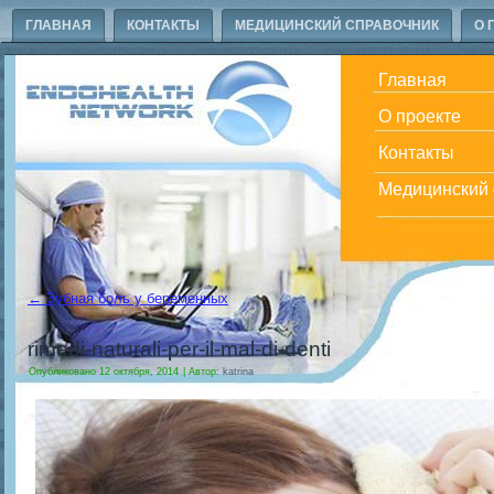
ГЛАВНАЯ
КОНТАКТЫ
МЕДИЦИНСКИЙ СПРАВОЧНИК
О 
Главная
О проекте
Контакты
Медицинский 
←
Зубная боль у беременных
rimedi-naturali-per-il-mal-di-denti
Опубликовано
12 октября, 2014
|
Автор:
katrina