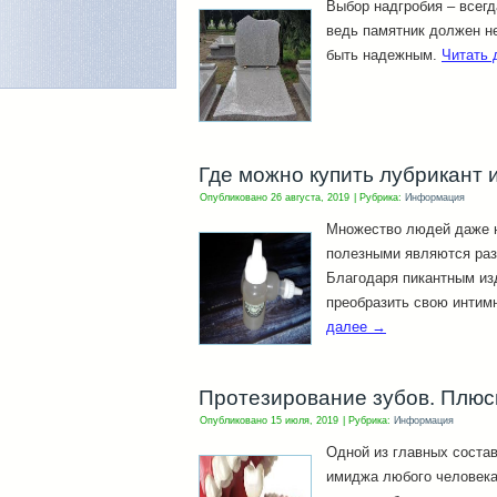
Выбор надгробия – всегд
ведь памятник должен не
быть надежным.
Читать
Где можно купить лубрикант
Опубликовано
26 августа, 2019
|
Рубрика:
Информация
Множество людей даже н
полезными являются раз
Благодаря пикантным из
преобразить свою интим
далее
→
Протезирование зубов. Плю
Опубликовано
15 июля, 2019
|
Рубрика:
Информация
Одной из главных соста
имиджа любого человека