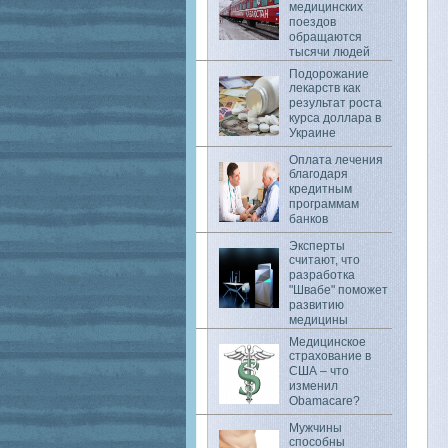
медицинских
поездов
обращаются
тысячи людей
Подорожание
лекарств как
результат роста
курса доллара в
Украине
Оплата лечения
благодаря
кредитным
программам
банков
Эксперты
считают, что
разработка
"Швабе" поможет
развитию
медицины
Медицинское
страхование в
США – что
изменил
Obamacare?
Мужчины
способны