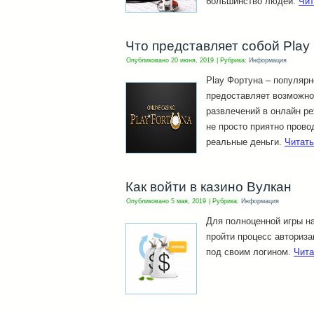
большинство людей.
Чит
Что представляет собой Play
Опубликовано
20 июня, 2019
|
Рубрика:
Информация
Play Фортуна – популярн
предоставляет возможно
развлечений в онлайн ре
не просто приятно прово
реальные деньги.
Читат
Как войти в казино Вулкан
Опубликовано
5 мая, 2019
|
Рубрика:
Информация
Для полноценной игры на
пройти процесс авториза
под своим логином.
Чита