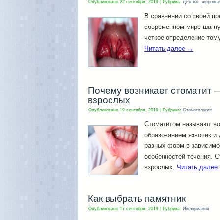
Опубликовано
22 сентября, 2019
|
Рубрика:
Детское здоровье
В сравнении со своей п
современном мире шагну
четкое определение тому
Читать далее
→
Почему возникает стоматит —
взрослых
Опубликовано
19 сентября, 2019
|
Рубрика:
Стоматология
Стоматитом называют во
образованием язвочек и 
разных форм в зависимо
особенностей течения. С
взрослых.
Читать далее
Как выбрать памятник
Опубликовано
17 сентября, 2019
|
Рубрика:
Информация