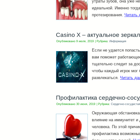
утраты зубов, она уже н
идеальной. Именно тогда
протезирования.
Читать
Casino X – актуальное зерка
Опубликовано
9 июля, 2019
|
Рубрика:
Информация
Если не удается попасть
вам поможет работающее
тщательно следит за до
чтобы каждый игрок мог 
развлекаться.
Читать д
Профилактика сердечно-сос
Опубликовано
30 июня, 2019
|
Рубрика:
Сердечно-сосудистая
Окружающая обстановка 
влияние на иммунитет и
человека. По этой причи
профилактика возможных