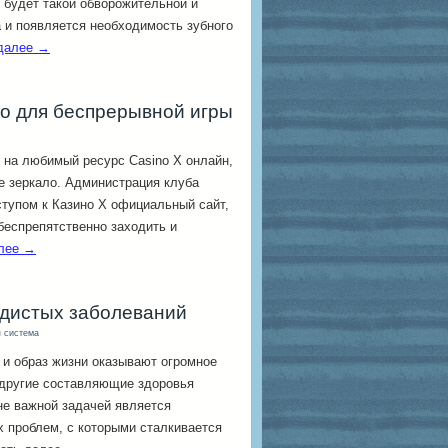
е будет такой обворожительной и
 и появляется необходимость зубного
 далее
→
ло для беспрерывной игры
 на любимый ресурс Casino X онлайн,
 зеркало. Администрация клуба
ступом к Казино Х официальный сайт,
беспрепятственно заходить и
алее
→
удистых заболеваний
 система
и образ жизни оказывают огромное
 другие составляющие здоровья
не важной задачей является
 проблем, с которыми сталкивается