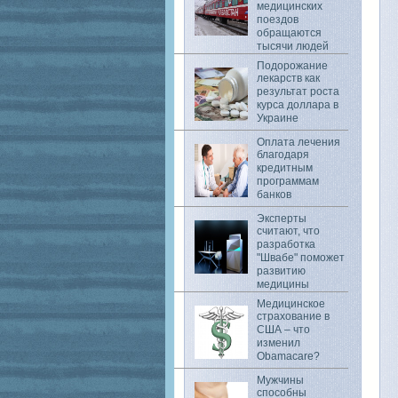
медицинских
поездов
обращаются
тысячи людей
Подорожание
лекарств как
результат роста
курса доллара в
Украине
Оплата лечения
благодаря
кредитным
программам
банков
Эксперты
считают, что
разработка
"Швабе" поможет
развитию
медицины
Медицинское
страхование в
США – что
изменил
Obamacare?
Мужчины
способны