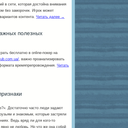
ий в сети, которая достойна внимания
м без заморочек. Игрок может
вариантов контента.
Читать далее
→
 важных полезных
рать бесплатно в online-покер на
lub.com.ua/
, важно проанализировать
 формата времяпрепровождения.
Читать
признаки
е?». Достаточно часто люди задают
рузьям и знакомым, которые застряли
ниях. Ведь вряд ли для кого-то
 явно не любовь. Но что же она собой