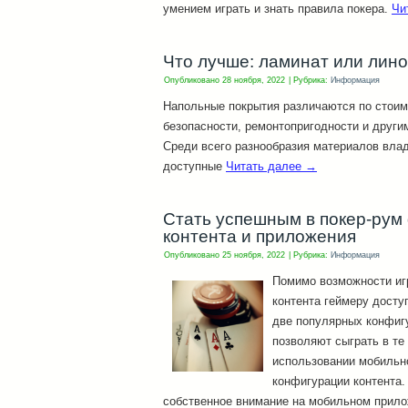
умением играть и знать правила покера.
Чи
Что лучше: ламинат или лин
Опубликовано
28 ноября, 2022
|
Рубрика:
Информация
Напольные покрытия различаются по стоимо
безопасности, ремонтопригодности и други
Среди всего разнообразия материалов вла
доступные
Читать далее
→
Стать успешным в покер-рум
контента и приложения
Опубликовано
25 ноября, 2022
|
Рубрика:
Информация
Помимо возможности иг
контента геймеру досту
две популярных конфиг
позволяют сыграть в те 
использовании мобильн
конфигурации контента.
собственное внимание на мобильном прило