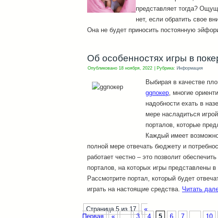
представляет тогда? Ощущ
нет, если обратить свое вн
Она не будет приносить постоянную эйфор
Об особенностях игры в поке
Опубликовано
18 ноября, 2022
|
Рубрика:
Информация
Выбирая в качестве пл
ggпокер
, многие ориент
надобности ехать в наз
мере насладиться игрой
порталов, которые пред
Каждый имеет возможнос
полной мере отвечать бюджету и потребнос
работает честно – это позволит обеспечить
порталов, на которых игры представлены 
Рассмотрите портал, который будет отвеч
играть на настоящие средства.
Читать дал
Страница 5 из 17
«
Первая
«
...
3
4
5
6
7
...
10