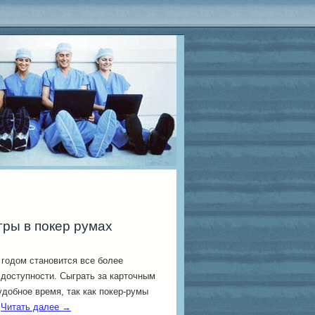
гры в покер румах
годом становится все более
доступности. Сыграть за карточным
добное время, так как покер-румы
.
Читать далее
→