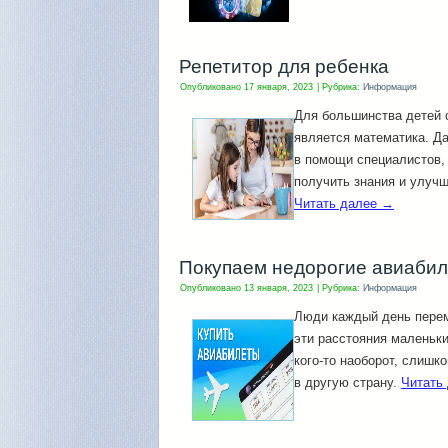
Репетитор для ребенка
Опубликовано
17 января, 2023
|
Рубрика:
Информация
Для большинства детей 
является математика. Да
в помощи специалистов,
получить знания и улуч
Читать далее
→
Покупаем недорогие авиаби
Опубликовано
13 января, 2023
|
Рубрика:
Информация
Люди каждый день перем
эти расстояния маленьки
кого-то наоборот, слишк
в другую страну.
Читать