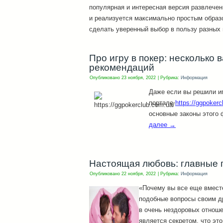
популярная и интересная версия развлечен
и реализуется максимально простым образо
сделать уверенный выбор в пользу разных 
Про игру в покер: несколько
рекомендаций
Опубликовано
23 ноября, 2022
|
Рубрика:
Информация
Даже если вы решили иг
портале
https://ggpokerc
основные законы этого
далее
→
Настоящая любовь: главные 
Опубликовано
22 ноября, 2022
|
Рубрика:
Информация
«Почему вы все еще вмест
подобные вопросы своим д
в очень нездоровых отноше
является секретом, что это