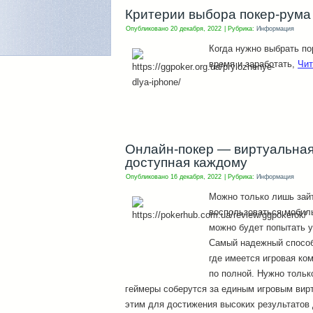
Критерии выбора покер-рума
Опубликовано
20 декабря, 2022
|
Рубрика:
Информация
Когда нужно выбрать по
время и заработать,
Чит
Онлайн-покер — виртуальная 
доступная каждому
Опубликовано
16 декабря, 2022
|
Рубрика:
Информация
Можно только лишь зайт
воспользоваться мобил
можно будет попытать у
Самый надежный способ 
где имеется игровая ко
по полной. Нужно тольк
геймеры соберутся за единым игровым вир
этим для достижения высоких результатов