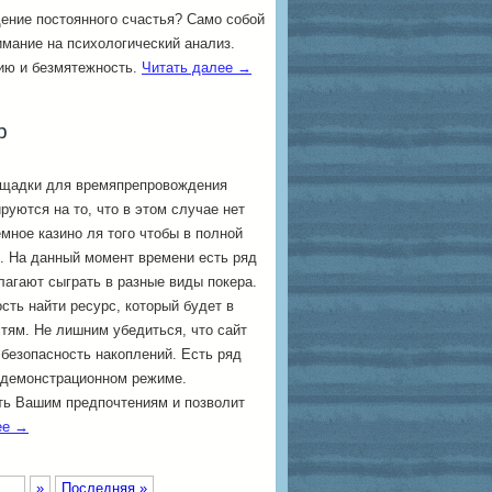
ение постоянного счастья? Само собой
имание на психологический анализ.
ию и безмятежность.
Читать далее
→
р
ощадки для времяпрепровождения
ируются на то, что в этом случае нет
емное казино ля того чтобы в полной
. На данный момент времени есть ряд
лагают сыграть в разные виды покера.
ть найти ресурс, который будет в
тям. Не лишним убедиться, что сайт
 безопасность накоплений. Есть ряд
в демонстрационном режиме.
ать Вашим предпочтениям и позволит
ее
→
...
»
Последняя »