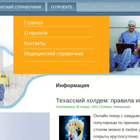
НСКИЙ СПРАВОЧНИК
О ПРОЕКТЕ
Главная
О проекте
Контакты
Медицинский справочник
Информация
Техасский холдем: правила и
Опубликовано
30 января, 2023
|
Рубрика:
Информация
Онлайн покер с каждым 
популярным по причине 
столом можно в любое у
открыты круглосуточно