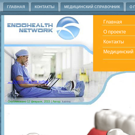
ГЛАВНАЯ
КОНТАКТЫ
МЕДИЦИНСКИЙ СПРАВОЧНИК
О 
Главная
О проекте
Контакты
Медицинский 
←
Имплантация зубов
imp
Опубликовано
12 февраля, 2015
|
Автор:
katrina