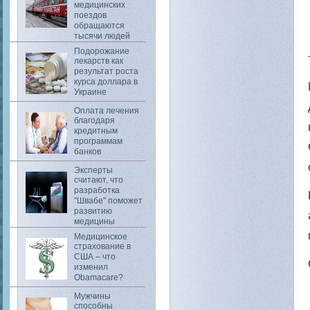
медицинских
поездов
обращаются
тысячи людей
Подорожание
лекарств как
результат роста
курса доллара в
Украине
Оплата лечения
благодаря
кредитным
программам
банков
Эксперты
считают, что
разработка
"Швабе" поможет
развитию
медицины
Медицинское
страхование в
США – что
изменил
Obamacare?
Мужчины
способны