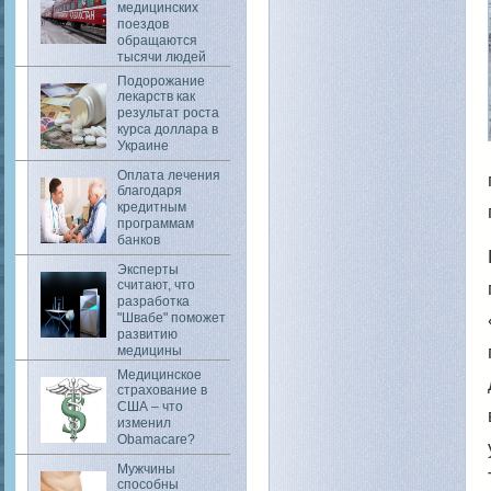
медицинских
поездов
обращаются
тысячи людей
Подорожание
лекарств как
результат роста
курса доллара в
Украине
Оплата лечения
благодаря
кредитным
программам
банков
Эксперты
считают, что
разработка
"Швабе" поможет
развитию
медицины
Медицинское
страхование в
США – что
изменил
Obamacare?
Мужчины
способны