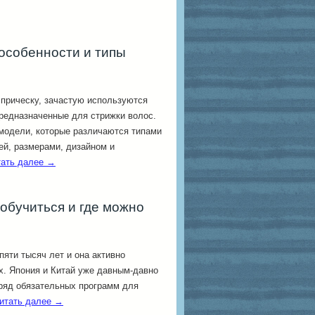
особенности и типы
прическу, зачастую используются
редназначенные для стрижки волос.
модели, которые различаются типами
ей, размерами, дизайном и
тать далее
→
обучиться и где можно
пяти тысяч лет и она активно
х. Япония и Китай уже давным-давно
 ряд обязательных программ для
итать далее
→