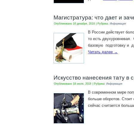
Магистратура: что дает и за
Опубликовано
16 декабря, 2018
|
Рубрика:
Информация
В России действует бол
то есть двухуровневая.
базовую подготовку и д
Читать далее
→
Искусство нанесения тату в с
Опубликовано
18 июля, 2018
|
Рубрика:
Информация
В современном мире поп
больше оборотов. Стоит 
сейчас считается больш