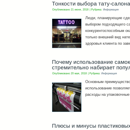
Тонкости выбора тату-салон
Опубликовано
21 июня, 2018
|
Рубрика:
Информация
Люди, планирующие сдел
выбором подходящего сал
конкурентоспособным ока
только внешний вид нате
здоровья клиента по за
Почему использование самок
стремительно набирает попу
Опубликовано
20 мая, 2018
|
Рубрика:
Информация
Основным преимуществом
использование позволяе
расходы на упаковочные
Плюсы и минусы пластиковы