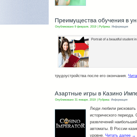
Преимущества обучения в ун
Опубликовано
9 февраля, 2019
|
Рубрика:
Информация
Portrait of a beautiful student in
трудоустройства после его окончания.
Чита
Азартные игры в Казино Имп
Опубликовано
31 января, 2019
|
Рубрика:
Информация
Люди любили рисковать в
исторического периода. 
развлечений наибольшей
автоматы. В России каз
уровне.
Читать далее
→