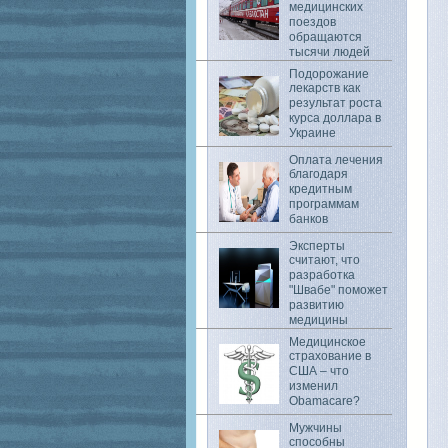
медицинских
поездов
обращаются
тысячи людей
Подорожание
лекарств как
результат роста
курса доллара в
Украине
Оплата лечения
благодаря
кредитным
программам
банков
Эксперты
считают, что
разработка
"Швабе" поможет
развитию
медицины
Медицинское
страхование в
США – что
изменил
Obamacare?
Мужчины
способны