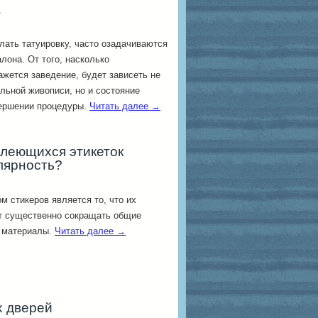
а
ать татуировку, часто озадачиваются
она. От того, насколько
жется заведение, будет зависеть не
льной живописи, но и состояние
вершении процедуры.
Читать далее
→
леющихся этикеток
лярность?
 стикеров является то, что их
т существенно сокращать общие
 материалы.
Читать далее
→
х дверей