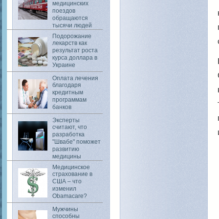
медицинских
поездов
обращаются
тысячи людей
Подорожание
лекарств как
результат роста
курса доллара в
Украине
Оплата лечения
благодаря
кредитным
программам
банков
Эксперты
считают, что
разработка
"Швабе" поможет
развитию
медицины
Медицинское
страхование в
США – что
изменил
Obamacare?
Мужчины
способны