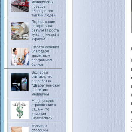
медицинских
поездов
обращаются
тысячи людей
Подорожание
лекарств как
результат роста
курса доллара в
Украине
Оплата лечения
благодаря
кредитным
программам
банков
Эксперты
считают, что
разработка
"Швабе" поможет
развитию
медицины
Медицинское
страхование в
США – что
изменил
Obamacare?
Мужчины
способны