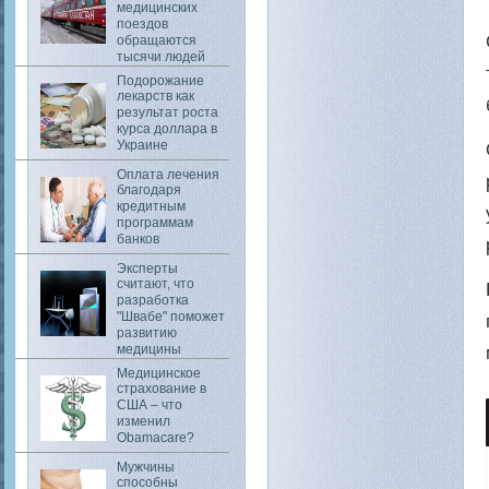
медицинских
поездов
обращаются
тысячи людей
Подорожание
лекарств как
результат роста
курса доллара в
Украине
Оплата лечения
благодаря
кредитным
программам
банков
Эксперты
считают, что
разработка
"Швабе" поможет
развитию
медицины
Медицинское
страхование в
США – что
изменил
Obamacare?
Мужчины
способны