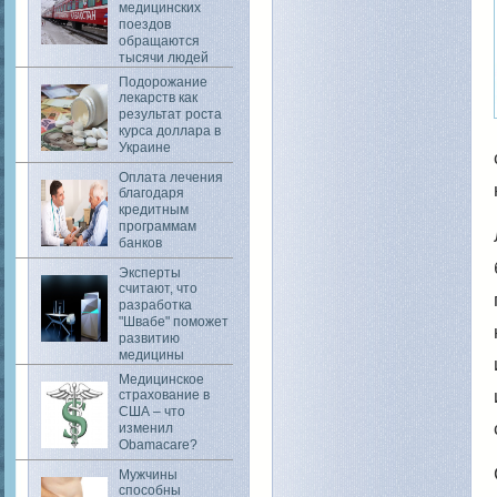
медицинских
поездов
обращаются
тысячи людей
Подорожание
лекарств как
результат роста
курса доллара в
Украине
Оплата лечения
благодаря
кредитным
программам
банков
Эксперты
считают, что
разработка
"Швабе" поможет
развитию
медицины
Медицинское
страхование в
США – что
изменил
Obamacare?
Мужчины
способны