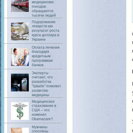
медицинских
поездов
обращаются
тысячи людей
Подорожание
лекарств как
результат роста
курса доллара в
Украине
Оплата лечения
благодаря
кредитным
программам
банков
Эксперты
считают, что
разработка
"Швабе" поможет
развитию
медицины
Медицинское
страхование в
США – что
изменил
Obamacare?
Мужчины
способны