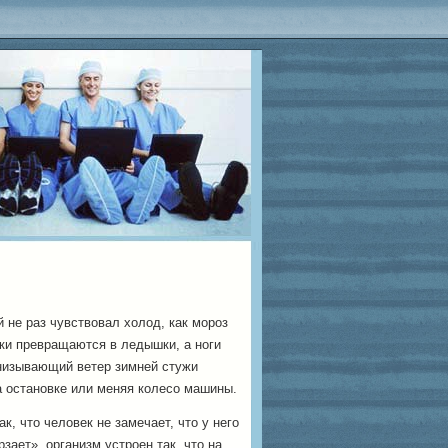
 не раз чувствовал холод, как мороз
ки превращаются в ледышки, а ноги
низывающий ветер зимней стужи
а остановке или меняя колесо машины.
ак, что человек не замечает, что у него
рзает», организм устроен так, что на