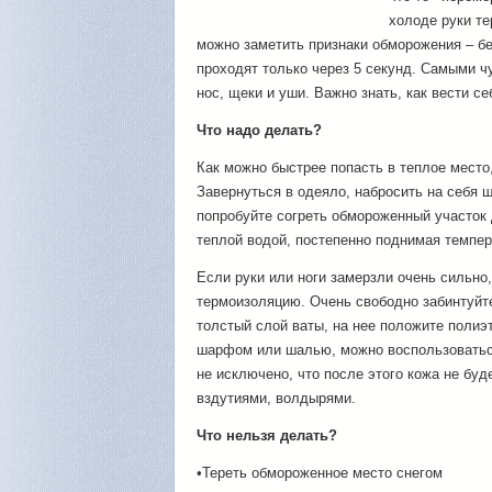
холоде руки те
можно заметить признаки обморожения – бе
проходят только через 5 секунд. Самыми 
нос, щеки и уши. Важно знать, как вести се
Что надо делать?
Как можно быстрее попасть в теплое место,
Завернуться в одеяло, набросить на себя 
попробуйте согреть обмороженный участок 
теплой водой, постепенно поднимая темпер
Если руки или ноги замерзли очень сильно
термоизоляцию. Очень свободно забинтуйте
толстый слой ваты, на нее положите полиэ
шарфом или шалью, можно воспользоваться
не исключено, что после этого кожа не буд
вздутиями, волдырями.
Что нельзя делать?
•Тереть обмороженное место снегом