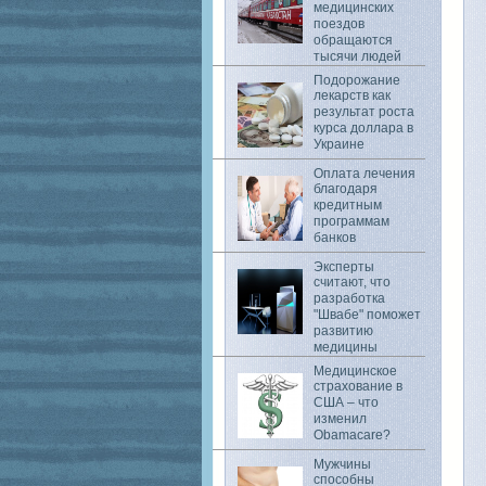
медицинских
поездов
обращаются
тысячи людей
Подорожание
лекарств как
результат роста
курса доллара в
Украине
Оплата лечения
благодаря
кредитным
программам
банков
Эксперты
считают, что
разработка
"Швабе" поможет
развитию
медицины
Медицинское
страхование в
США – что
изменил
Obamacare?
Мужчины
способны