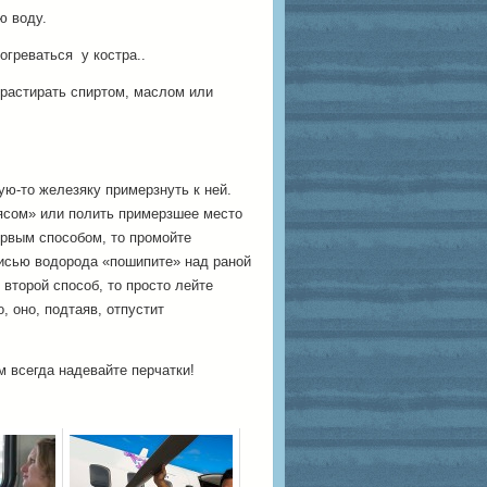
ю воду.
огреваться у костра..
 растирать спиртом, маслом или
ую-то железяку примерзнуть к ней.
мясом» или полить примерзшее место
ервым способом, то промойте
кисью водорода «пошипите» над раной
 второй способ, то просто лейте
, оно, подтаяв, отпустит
м всегда надевайте перчатки!