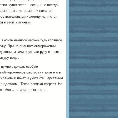
ряют чувствительность, и не всегда
лые пятна, которые при нажатии
чувствительными к холоду являются
бя в этой ситуации.
 выпить немного чего-нибудь горячего.
шубу. При не сильном обморожении
дыханием, или опустите руку в тазик с
атуру воды.
, нужно сделать особую
 обмороженное место, укутайте его в
тиленовый пакет и укутайте шерстяным
 одеялом. Такая повязка согреет. Но
ет облезать, или не покроется