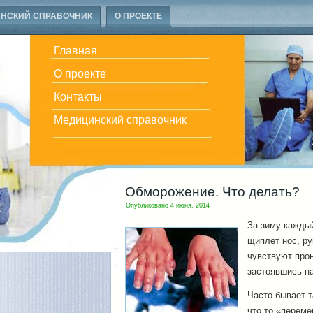
НСКИЙ СПРАВОЧНИК
О ПРОЕКТЕ
Главная
О проекте
Контакты
Медицинский справочник
Обморожение. Что делать?
Опубликовано
4 июня, 2014
За зиму каждый
щиплет нос, ру
чувствуют про
застоявшись н
Часто бывает т
что то «переме