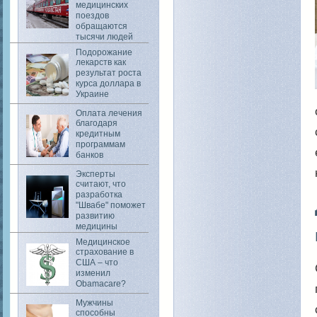
медицинских
поездов
обращаются
тысячи людей
Подорожание
лекарств как
результат роста
курса доллара в
Украине
Оплата лечения
благодаря
кредитным
программам
банков
Эксперты
считают, что
разработка
"Швабе" поможет
развитию
медицины
Медицинское
страхование в
США – что
изменил
Obamacare?
Мужчины
способны