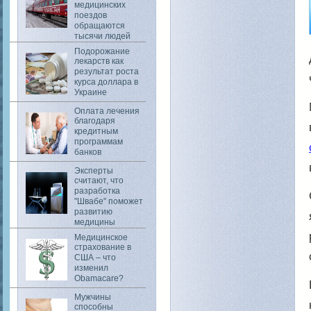
медицинских
поездов
обращаются
тысячи людей
Подорожание
лекарств как
результат роста
курса доллара в
Украине
Оплата лечения
благодаря
кредитным
программам
банков
Эксперты
считают, что
разработка
"Швабе" поможет
развитию
медицины
Медицинское
страхование в
США – что
изменил
Obamacare?
Мужчины
способны