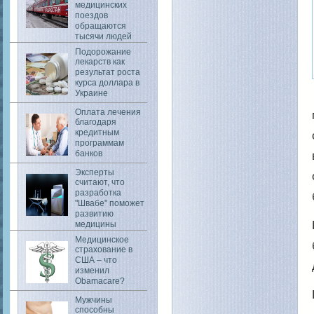
медицинских
поездов
обращаются
тысячи людей
Подорожание
лекарств как
результат роста
курса доллара в
Украине
Оплата лечения
благодаря
кредитным
программам
банков
Эксперты
считают, что
разработка
"Швабе" поможет
развитию
медицины
Медицинское
страхование в
США – что
изменил
Obamacare?
Мужчины
способны