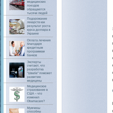
медицинских
поездов
обращаются
тысячи людей
Подорожание
лекарств как
результат роста
курса доллара в
Украине
Оплата лечения
благодаря
кредитным
программам
банков
Эксперты
считают, что
разработка
"Швабе" поможет
развитию
медицины
Медицинское
страхование в
США – что
изменил
Obamacare?
Мужчины
способны