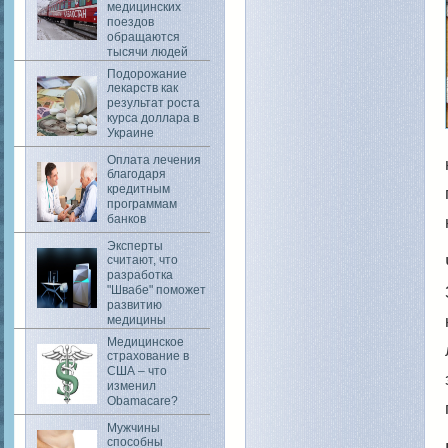
медицинских
поездов
обращаются
тысячи людей
Подорожание
лекарств как
результат роста
курса доллара в
Украине
Оплата лечения
благодаря
кредитным
программам
банков
Эксперты
считают, что
разработка
"Швабе" поможет
развитию
медицины
Медицинское
страхование в
США – что
изменил
Obamacare?
Мужчины
способны