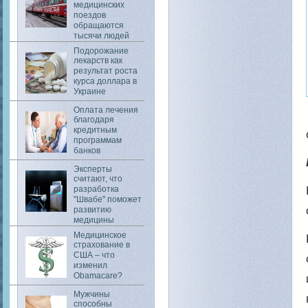
медицинских
поездов
обращаются
тысячи людей
Подорожание
лекарств как
результат роста
курса доллара в
Украине
Оплата лечения
благодаря
кредитным
программам
банков
Эксперты
считают, что
разработка
"Швабе" поможет
развитию
медицины
Медицинское
страхование в
США – что
изменил
Obamacare?
Мужчины
способны