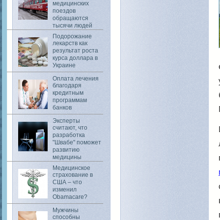
медицинских
поездов
обращаются
тысячи людей
Подорожание
лекарств как
результат роста
курса доллара в
Украине
Оплата лечения
благодаря
кредитным
программам
банков
Эксперты
считают, что
разработка
"Швабе" поможет
развитию
медицины
Медицинское
страхование в
США – что
изменил
Obamacare?
Мужчины
способны