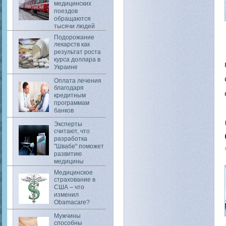
медицинских
поездов
обращаются
тысячи людей
Подорожание
лекарств как
результат роста
курса доллара в
Украине
Оплата лечения
благодаря
кредитным
программам
банков
Эксперты
считают, что
разработка
"Швабе" поможет
развитию
медицины
Медицинское
страхование в
США – что
изменил
Obamacare?
Мужчины
способны