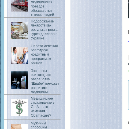
медицинских
поездов
обращаются
тысячи людей
Подорожание
лекарств как
результат роста
курса доллара в
Украине
Оплата лечения
благодаря
кредитным
программам
банков
Эксперты
считают, что
разработка
"Швабе" поможет
развитию
медицины
Медицинское
страхование в
США – что
изменил
Obamacare?
Мужчины
способны