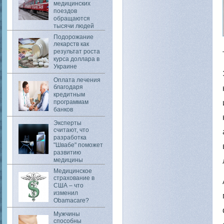
медицинских
поездов
обращаются
тысячи людей
Подорожание
лекарств как
результат роста
курса доллара в
Украине
Оплата лечения
благодаря
кредитным
программам
банков
Эксперты
считают, что
разработка
"Швабе" поможет
развитию
медицины
Медицинское
страхование в
США – что
изменил
Obamacare?
Мужчины
способны