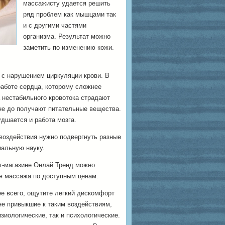
массажисту удается решить
ряд проблем как мышцами так
и с другими частями
организма.
Результат можно
заметить по изменению кожи.
 с нарушением циркуляции крови. В
работе сердца, которому сложнее
а нестабильного кровотока страдают
 не до получают питательные вещества.
удшается и работа мозга.
 воздействия нужно подвергнуть разные
иальную науку.
ет-магазине Онлай Тренд можно
я массажа по доступным ценам.
ее всего, ощутите легкий дискомфорт
не привыкшие к таким воздействиям,
зиологические, так и психологические.