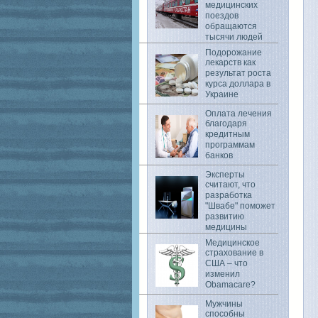
медицинских
поездов
обращаются
тысячи людей
Подорожание
лекарств как
результат роста
курса доллара в
Украине
Оплата лечения
благодаря
кредитным
программам
банков
Эксперты
считают, что
разработка
"Швабе" поможет
развитию
медицины
Медицинское
страхование в
США – что
изменил
Obamacare?
Мужчины
способны