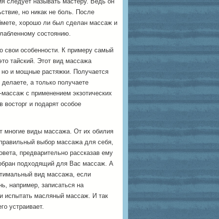
я следует называть мастеру. Ведь он
ствие, но никак не боль. После
ймете, хорошо ли был сделан массаж и
слабленному состоянию.
о свои особенности. К примеру самый
то тайский. Этот вид массажа
, но и мощные растяжки. Получается
 делаете, а только получаете
-массаж с применением экзотических
 восторг и подарят особое
т многие виды массажа. От их обилия
 правильный выбор массажа для себя,
совета, предварительно рассказав ему
обран подходящий для Вас массаж. А
птимальный вид массажа, если
нь, например, записаться на
и испытать масляный массаж. И так
го устраивает.