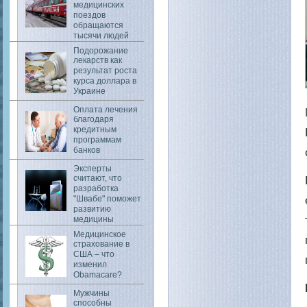
медицинских
поездов
обращаются
тысячи людей
Подорожание
лекарств как
результат роста
курса доллара в
Украине
Оплата лечения
благодаря
кредитным
программам
банков
Эксперты
считают, что
разработка
"Швабе" поможет
развитию
медицины
Медицинское
страхование в
США – что
изменил
Obamacare?
Мужчины
способны