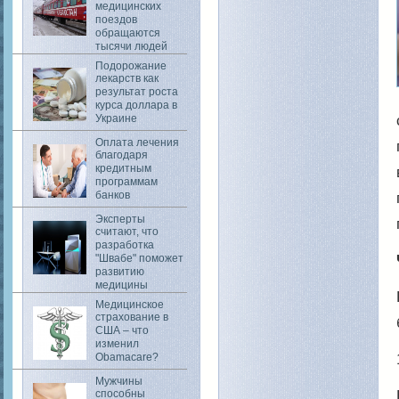
медицинских
поездов
обращаются
тысячи людей
Подорожание
лекарств как
результат роста
курса доллара в
Украине
Оплата лечения
благодаря
кредитным
программам
банков
Эксперты
считают, что
разработка
"Швабе" поможет
развитию
медицины
Медицинское
страхование в
США – что
изменил
Obamacare?
Мужчины
способны