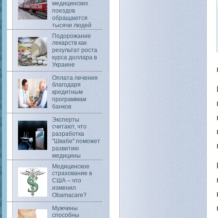
медицинских
поездов
обращаются
тысячи людей
Подорожание
лекарств как
результат роста
курса доллара в
Украине
Оплата лечения
благодаря
кредитным
программам
банков
Эксперты
считают, что
разработка
"Швабе" поможет
развитию
медицины
Медицинское
страхование в
США – что
изменил
Obamacare?
Мужчины
способны