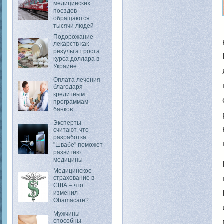
медицинских
поездов
обращаются
тысячи людей
Подорожание
лекарств как
результат роста
курса доллара в
Украине
Оплата лечения
благодаря
кредитным
программам
банков
Эксперты
считают, что
разработка
"Швабе" поможет
развитию
медицины
Медицинское
страхование в
США – что
изменил
Obamacare?
Мужчины
способны