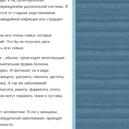
дит к гастроэнтеропатии,
повреждениям дыхательной системы. В
тся от старших родственников,
ламидийной инфекции или страдают
ны все члены семьи, которые
ий. Что бы не получить риск
ть всю семью.
х , обычно, происходят вялотекущие
генитальная форма болезни.
иоз. И протекает он в виде
вицита, уретрита, пиелита, цистита,
ы). А так же заболеваний
нусита, ринита, фарингита, отита,
ии могут поражать ткани и суставы
т антибиотики. Если у женщины,
озбудителей заболевания, проводят
енности.