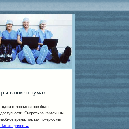
гры в покер румах
годом становится все более
доступности. Сыграть за карточным
добное время, так как покер-румы
.
Читать далее
→