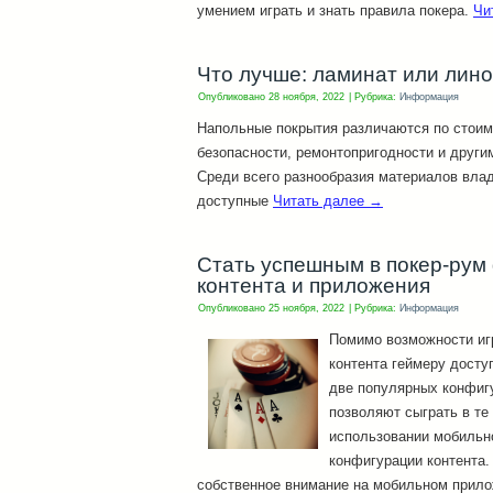
умением играть и знать правила покера.
Чи
Что лучше: ламинат или лин
Опубликовано
28 ноября, 2022
|
Рубрика:
Информация
Напольные покрытия различаются по стоимо
безопасности, ремонтопригодности и други
Среди всего разнообразия материалов вла
доступные
Читать далее
→
Стать успешным в покер-рум
контента и приложения
Опубликовано
25 ноября, 2022
|
Рубрика:
Информация
Помимо возможности иг
контента геймеру досту
две популярных конфиг
позволяют сыграть в те 
использовании мобильн
конфигурации контента.
собственное внимание на мобильном прило