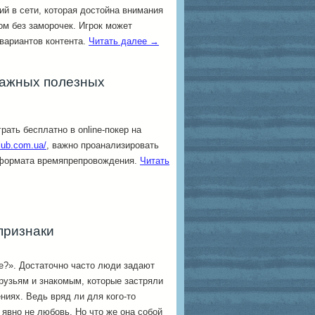
ий в сети, которая достойна внимания
м без заморочек. Игрок может
вариантов контента.
Читать далее
→
 важных полезных
рать бесплатно в online-покер на
lub.com.ua/
, важно проанализировать
 формата времяпрепровождения.
Читать
признаки
е?». Достаточно часто люди задают
рузьям и знакомым, которые застряли
ниях. Ведь вряд ли для кого-то
 явно не любовь. Но что же она собой