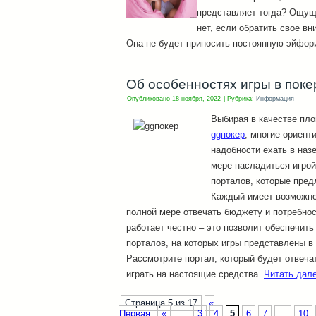
представляет тогда? Ощущ
нет, если обратить свое вн
Она не будет приносить постоянную эйфор
Об особенностях игры в поке
Опубликовано
18 ноября, 2022
|
Рубрика:
Информация
Выбирая в качестве пл
ggпокер
, многие ориент
надобности ехать в наз
мере насладиться игрой
порталов, которые пред
Каждый имеет возможнос
полной мере отвечать бюджету и потребнос
работает честно – это позволит обеспечить
порталов, на которых игры представлены 
Рассмотрите портал, который будет отвеч
играть на настоящие средства.
Читать дал
Страница 5 из 17
«
Первая
«
...
3
4
5
6
7
...
10