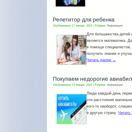
Репетитор для ребенка
Опубликовано
17 января, 2023
|
Рубрика:
Информация
Для большинства детей 
является математика. Да
в помощи специалистов,
получить знания и улуч
Читать далее
→
Покупаем недорогие авиаби
Опубликовано
13 января, 2023
|
Рубрика:
Информация
Люди каждый день перем
эти расстояния маленьки
кого-то наоборот, слишк
в другую страну.
Читать