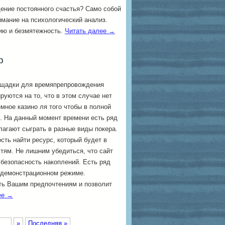
ение постоянного счастья? Само собой
имание на психологический анализ.
ию и безмятежность.
Читать далее
→
р
ощадки для времяпрепровождения
ируются на то, что в этом случае нет
емное казино ля того чтобы в полной
. На данный момент времени есть ряд
лагают сыграть в разные виды покера.
ть найти ресурс, который будет в
тям. Не лишним убедиться, что сайт
 безопасность накоплений. Есть ряд
в демонстрационном режиме.
ать Вашим предпочтениям и позволит
ее
→
...
»
Последняя »