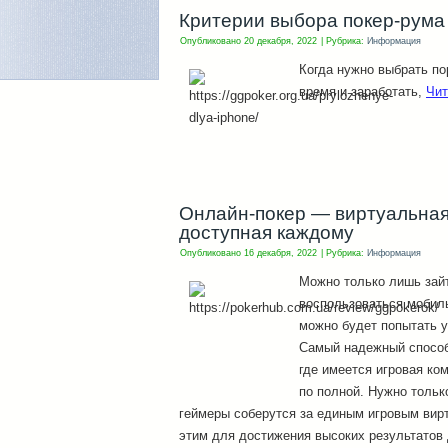
Критерии выбора покер-рума
Опубликовано
20 декабря, 2022
|
Рубрика:
Информация
Когда нужно выбрать по
время и заработать,
Чит
Онлайн-покер — виртуальная 
доступная каждому
Опубликовано
16 декабря, 2022
|
Рубрика:
Информация
Можно только лишь зайт
воспользоваться мобил
можно будет попытать у
Самый надежный способ 
где имеется игровая ко
по полной. Нужно тольк
геймеры соберутся за единым игровым вир
этим для достижения высоких результатов