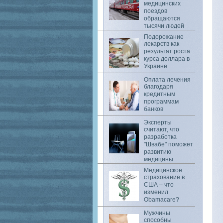
медицинских
поездов
обращаются
тысячи людей
Подорожание
лекарств как
результат роста
курса доллара в
Украине
Оплата лечения
благодаря
кредитным
программам
банков
Эксперты
считают, что
разработка
"Швабе" поможет
развитию
медицины
Медицинское
страхование в
США – что
изменил
Obamacare?
Мужчины
способны