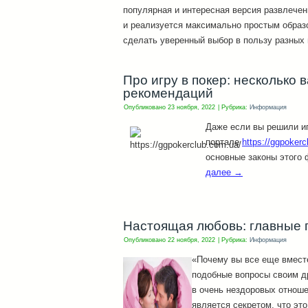
популярная и интересная версия развлечен
и реализуется максимально простым образо
сделать уверенный выбор в пользу разных 
Про игру в покер: несколько
рекомендаций
Опубликовано
23 ноября, 2022
|
Рубрика:
Информация
Даже если вы решили иг
портале
https://ggpokerc
основные законы этого
далее
→
Настоящая любовь: главные 
Опубликовано
22 ноября, 2022
|
Рубрика:
Информация
«Почему вы все еще вмест
подобные вопросы своим д
в очень нездоровых отноше
является секретом, что это