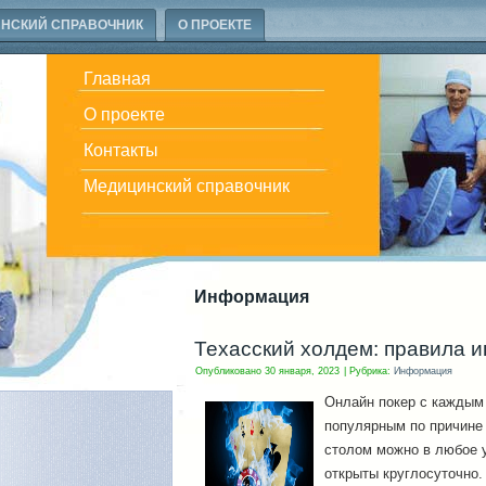
НСКИЙ СПРАВОЧНИК
О ПРОЕКТЕ
Главная
О проекте
Контакты
Медицинский справочник
Информация
Техасский холдем: правила и
Опубликовано
30 января, 2023
|
Рубрика:
Информация
Онлайн покер с каждым 
популярным по причине 
столом можно в любое у
открыты круглосуточно