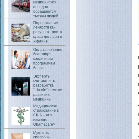
медицинских
поездов
обращаются
тысячи людей
Подорожание
лекарств как
результат роста
курса доллара в
Украине
Оплата лечения
благодаря
кредитным
программам
банков
Эксперты
считают, что
разработка
"Швабе" поможет
развитию
медицины
Медицинское
страхование в
США – что
изменил
Obamacare?
Мужчины
способны