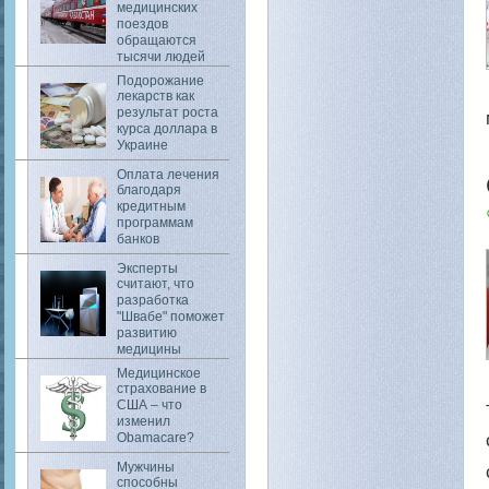
медицинских
поездов
обращаются
тысячи людей
Подорожание
лекарств как
результат роста
курса доллара в
Украине
Оплата лечения
благодаря
кредитным
программам
банков
Эксперты
считают, что
разработка
"Швабе" поможет
развитию
медицины
Медицинское
страхование в
США – что
изменил
Obamacare?
Мужчины
способны